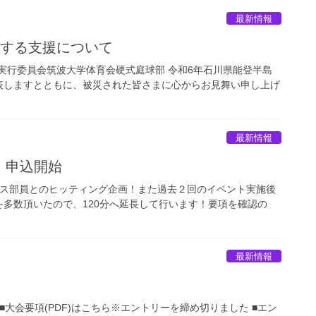
最新情報
対する支援について
ス大会実行委員会筑波大学体育会硬式庭球部 令和6年石川県能登半島
表しますとともに、被災された皆さまに心からお見舞い申し上げ
最新情報
 申込開始
ニス部員とのヒッティング企画！また過去２回のイベント実施後
多数頂いたので、120分へ延長して行います！要項を確認の
最新情報
 ■大会要項(PDF)はこちら※エントリーを締め切りました ■エン