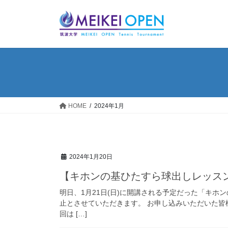
コ
ナ
ン
ビ
テ
ゲ
ン
ー
ツ
シ
へ
ョ
ス
ン
キ
に
ッ
移
HOME
2024年1月
プ
動
2024年1月20日
【キホンの基ひたすら球出しレッス
明日、1月21日(日)に開講される予定だった「キホ
止とさせていただきます。 お申し込みいただいた皆
回は […]